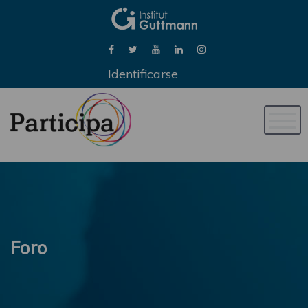
Identificarse
Naveg
de
palan
Foro