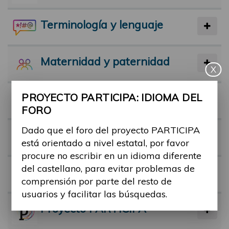
Terminología y lenguaje
Maternidad y paternidad
X
PROYECTO PARTICIPA: IDIOMA DEL
Actividad física y deporte
FORO
Dado que el foro del proyecto PARTICIPA
Facilitadores
está orientado a nivel estatal, por favor
procure no escribir en un idioma diferente
del castellano, para evitar problemas de
Barreras
comprensión por parte del resto de
usuarios y facilitar las búsquedas.
Proyecto PARTICIPA