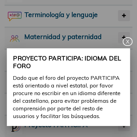
Terminología y lenguaje
Maternidad y paternidad
X
PROYECTO PARTICIPA: IDIOMA DEL
Actividad física y deporte
FORO
Dado que el foro del proyecto PARTICIPA
Facilitadores
está orientado a nivel estatal, por favor
procure no escribir en un idioma diferente
del castellano, para evitar problemas de
Barreras
comprensión por parte del resto de
usuarios y facilitar las búsquedas.
Proyecto PARTICIPA