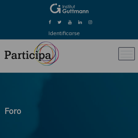
Identificarse
Naveg
de
palan
Foro