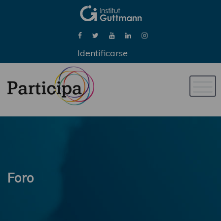
Identificarse
Naveg
de
palan
Foro