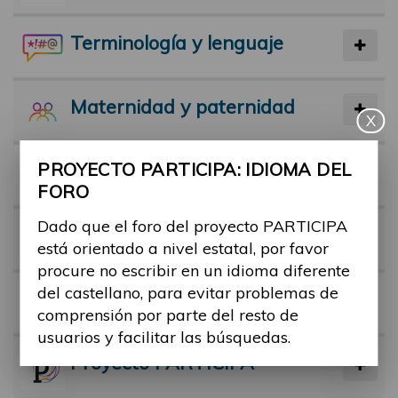
Terminología y lenguaje
Maternidad y paternidad
X
PROYECTO PARTICIPA: IDIOMA DEL
Actividad física y deporte
FORO
Dado que el foro del proyecto PARTICIPA
Facilitadores
está orientado a nivel estatal, por favor
procure no escribir en un idioma diferente
del castellano, para evitar problemas de
Barreras
comprensión por parte del resto de
usuarios y facilitar las búsquedas.
Proyecto PARTICIPA