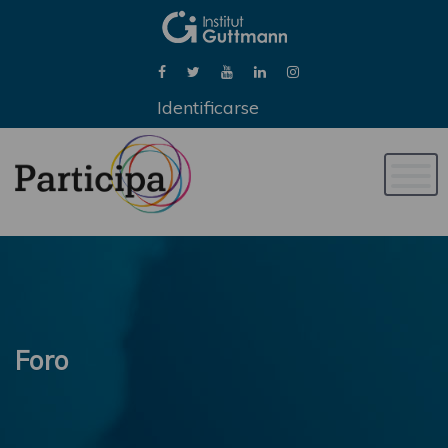
Identificarse
Naveg
de
palan
Foro