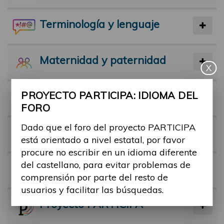
Terminología y lenguaje
Maternidad y paternidad
X
PROYECTO PARTICIPA: IDIOMA DEL
Actividad física y deporte
FORO
Dado que el foro del proyecto PARTICIPA
Facilitadores
está orientado a nivel estatal, por favor
procure no escribir en un idioma diferente
del castellano, para evitar problemas de
Barreras
comprensión por parte del resto de
usuarios y facilitar las búsquedas.
Proyecto PARTICIPA