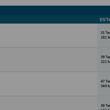
EST
31 T
181 
39 T
221 
47 T
349 
39 T