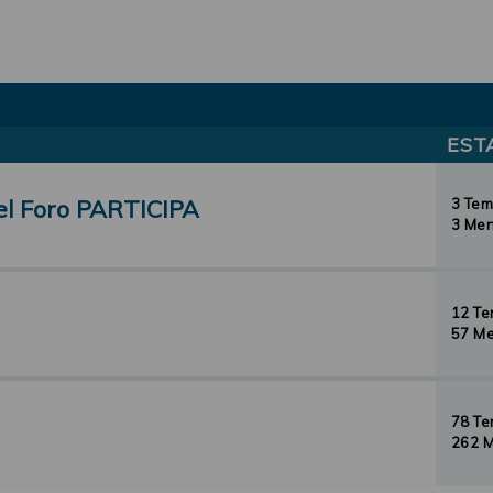
EST
el Foro PARTICIPA
3 Te
3 Men
12 T
57 Me
78 T
262 