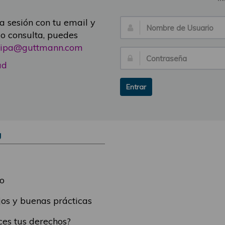
ia sesión con tu email y
Nombre
 o consulta, puedes
de
icipa@guttmann.com
Usuario:
Contraseña:
ad
Entrar
Ú
o
os y buenas prácticas
es tus derechos?