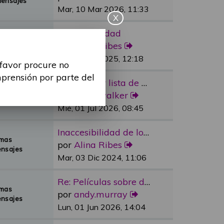
Mensajes
Mar, 10 Mar 2026, 11:33
X
Re: Sexualidad
emas
por
Alina Ribes
Mensajes
Mié, 09 Jul 2025, 12:18
 favor procure no
mprensión por parte del
Re: Reducir lista de espera e…
emas
por
dylan.walker
Mensajes
Mié, 01 Jul 2026, 08:45
Inaccesibilidad de los medios…
emas
por
Alina Ribes
nsajes
Mar, 03 Dic 2024, 11:06
Re: Películas sobre discapaci…
emas
por
andy.murray
nsajes
Lun, 01 Jun 2026, 14:04