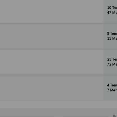
10 T
47 Me
9 Te
13 Me
23 T
72 Me
4 Te
7 Men
IN