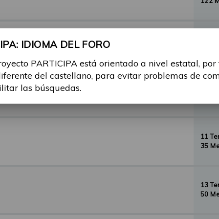
122 
29 T
PA: IDIOMA DEL FORO
156 
royecto PARTICIPA está orientado a nivel estatal, por
diferente del castellano, para evitar problemas de co
ilitar las búsquedas.
35 T
134 
11 T
35 Me
13 T
50 Me