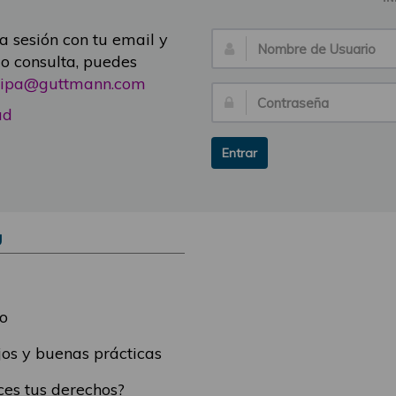
ia sesión con tu email y
Nombre
 o consulta, puedes
de
icipa@guttmann.com
Usuario:
Contraseña:
ad
Entrar
Ú
o
os y buenas prácticas
es tus derechos?