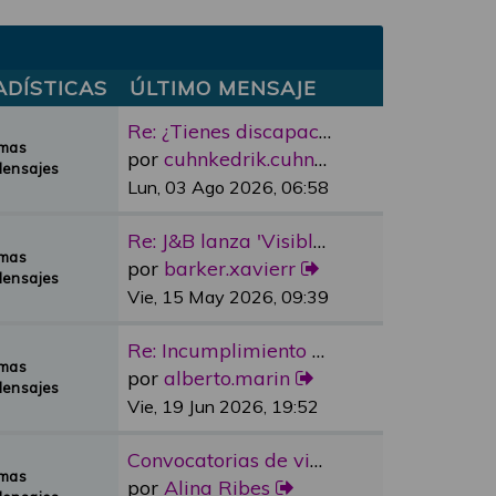
ADÍSTICAS
ÚLTIMO MENSAJE
Re: ¿Tienes discapacidad y qu…
emas
por
cuhnkedrik.cuhnkedrik
Mensajes
Lun, 03 Ago 2026, 06:58
Re: J&B lanza 'Visible Room' …
emas
por
barker.xavierr
Mensajes
Vie, 15 May 2026, 09:39
Re: Incumplimiento Ascensores…
emas
por
alberto.marin
Mensajes
Vie, 19 Jun 2026, 19:52
Convocatorias de vivienda pro…
emas
por
Alina Ribes