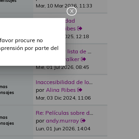
Mensajes
Mar, 10 Mar 2026, 11:33
X
Re: Sexualidad
emas
por
Alina Ribes
Mensajes
Mié, 09 Jul 2025, 12:18
 favor procure no
mprensión por parte del
Re: Reducir lista de espera e…
emas
por
dylan.walker
Mensajes
Mié, 01 Jul 2026, 08:45
Inaccesibilidad de los medios…
emas
por
Alina Ribes
nsajes
Mar, 03 Dic 2024, 11:06
Re: Películas sobre discapaci…
emas
por
andy.murray
nsajes
Lun, 01 Jun 2026, 14:04