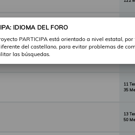
122 
29 T
PA: IDIOMA DEL FORO
156 
royecto PARTICIPA está orientado a nivel estatal, por
diferente del castellano, para evitar problemas de co
ilitar las búsquedas.
35 T
134 
11 T
35 Me
13 T
50 Me