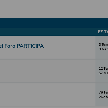
EST
el Foro PARTICIPA
3 Te
3 Men
12 T
57 Me
78 T
262 