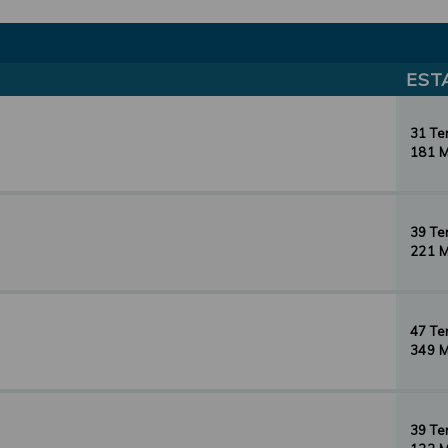
EST
31 T
181 
39 T
221 
47 T
349 
39 T