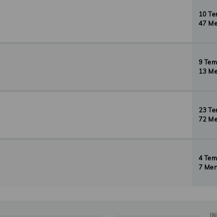
10 T
47 Me
9 Te
13 Me
23 T
72 Me
4 Te
7 Men
IN