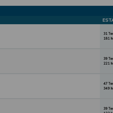
EST
31 T
181 
39 T
221 
47 T
349 
39 T