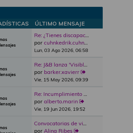
ADÍSTICAS
ÚLTIMO MENSAJE
Re: ¿Tienes discapacidad y qu…
emas
por
cuhnkedrik.cuhnkedrik
Mensajes
Lun, 03 Ago 2026, 06:58
Re: J&B lanza 'Visible Room' …
emas
por
barker.xavierr
Mensajes
Vie, 15 May 2026, 09:39
Re: Incumplimiento Ascensores…
emas
por
alberto.marin
Mensajes
Vie, 19 Jun 2026, 19:52
Convocatorias de vivienda pro…
emas
por
Alina Ribes