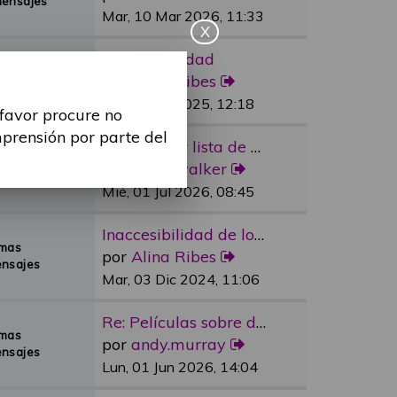
Mensajes
Mar, 10 Mar 2026, 11:33
X
Re: Sexualidad
emas
por
Alina Ribes
Mensajes
Mié, 09 Jul 2025, 12:18
 favor procure no
mprensión por parte del
Re: Reducir lista de espera e…
emas
por
dylan.walker
Mensajes
Mié, 01 Jul 2026, 08:45
Inaccesibilidad de los medios…
emas
por
Alina Ribes
nsajes
Mar, 03 Dic 2024, 11:06
Re: Películas sobre discapaci…
emas
por
andy.murray
nsajes
Lun, 01 Jun 2026, 14:04