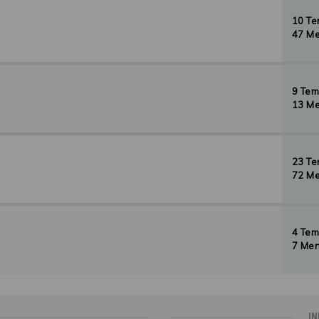
10 T
47 Me
9 Te
13 Me
23 T
72 Me
4 Te
7 Men
IN