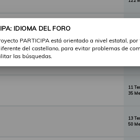
122 
29 T
PA: IDIOMA DEL FORO
156 
royecto PARTICIPA está orientado a nivel estatal, por
diferente del castellano, para evitar problemas de co
ilitar las búsquedas.
35 T
134 
11 T
35 Me
13 T
50 Me