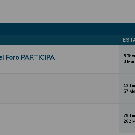
EST
el Foro PARTICIPA
3 Te
3 Men
12 T
57 Me
78 T
262 