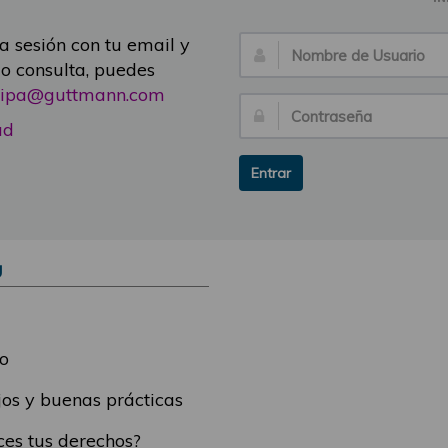
ia sesión con tu email y
Nombre
 o consulta, puedes
de
icipa@guttmann.com
Usuario:
Contraseña:
ad
Entrar
Ú
o
os y buenas prácticas
es tus derechos?