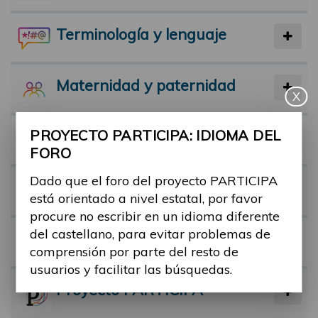
Terminología y lenguaje
Maternidad y paternidad
X
PROYECTO PARTICIPA: IDIOMA DEL
Actividad física y deporte
FORO
Dado que el foro del proyecto PARTICIPA
Facilitadores
está orientado a nivel estatal, por favor
procure no escribir en un idioma diferente
del castellano, para evitar problemas de
Barreras
comprensión por parte del resto de
usuarios y facilitar las búsquedas.
Proyecto PARTICIPA