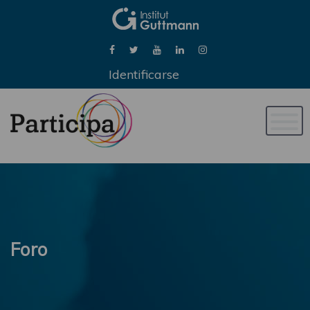
Identificarse
Naveg
de
palan
Foro