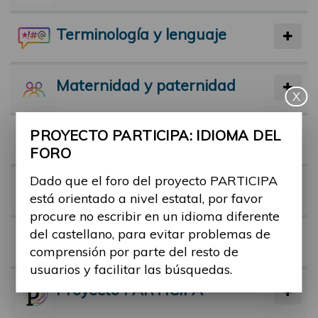
Terminología y lenguaje
Maternidad y paternidad
X
PROYECTO PARTICIPA: IDIOMA DEL
Actividad física y deporte
FORO
Dado que el foro del proyecto PARTICIPA
Facilitadores
está orientado a nivel estatal, por favor
procure no escribir en un idioma diferente
del castellano, para evitar problemas de
Barreras
comprensión por parte del resto de
usuarios y facilitar las búsquedas.
Proyecto PARTICIPA