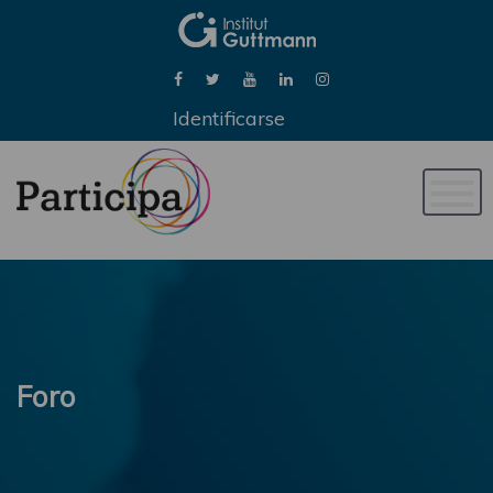
Identificarse
Naveg
de
palan
Foro