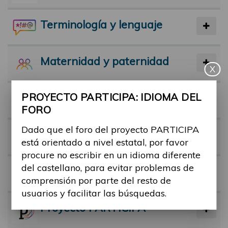
Terminología y lenguaje
Maternidad y paternidad
X
PROYECTO PARTICIPA: IDIOMA DEL
Actividad física y deporte
FORO
Dado que el foro del proyecto PARTICIPA
Facilitadores
está orientado a nivel estatal, por favor
procure no escribir en un idioma diferente
del castellano, para evitar problemas de
Barreras
comprensión por parte del resto de
usuarios y facilitar las búsquedas.
Proyecto PARTICIPA