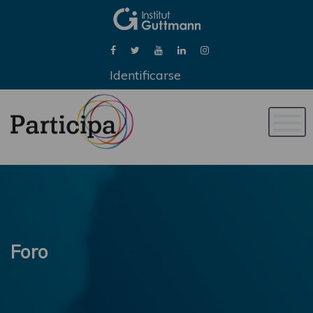
Identificarse
Naveg
de
palan
Foro