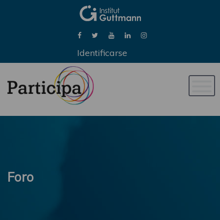
Identificarse
Naveg
de
palan
Foro