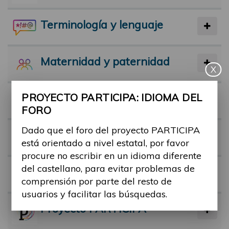
Terminología y lenguaje
Maternidad y paternidad
X
PROYECTO PARTICIPA: IDIOMA DEL
Actividad física y deporte
FORO
Dado que el foro del proyecto PARTICIPA
Facilitadores
está orientado a nivel estatal, por favor
procure no escribir en un idioma diferente
del castellano, para evitar problemas de
Barreras
comprensión por parte del resto de
usuarios y facilitar las búsquedas.
Proyecto PARTICIPA