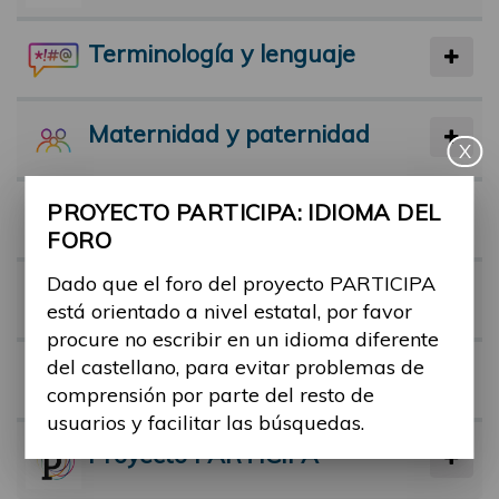
Terminología y lenguaje
Maternidad y paternidad
X
PROYECTO PARTICIPA: IDIOMA DEL
Actividad física y deporte
FORO
Dado que el foro del proyecto PARTICIPA
Facilitadores
está orientado a nivel estatal, por favor
procure no escribir en un idioma diferente
del castellano, para evitar problemas de
Barreras
comprensión por parte del resto de
usuarios y facilitar las búsquedas.
Proyecto PARTICIPA