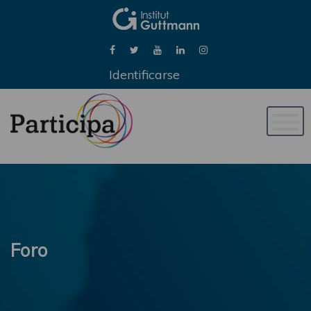
Identificarse
Naveg
de
palan
Foro