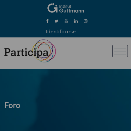
Identificarse
Naveg
de
palan
Foro