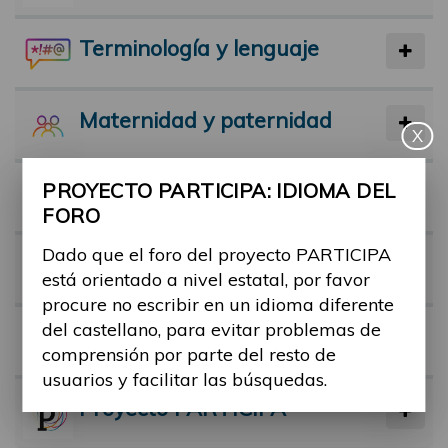
Terminología y lenguaje
Maternidad y paternidad
X
PROYECTO PARTICIPA: IDIOMA DEL
Actividad física y deporte
FORO
Dado que el foro del proyecto PARTICIPA
Facilitadores
está orientado a nivel estatal, por favor
procure no escribir en un idioma diferente
del castellano, para evitar problemas de
Barreras
comprensión por parte del resto de
usuarios y facilitar las búsquedas.
Proyecto PARTICIPA