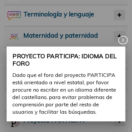
Terminología y lenguaje
Maternidad y paternidad
X
PROYECTO PARTICIPA: IDIOMA DEL
Actividad física y deporte
FORO
Dado que el foro del proyecto PARTICIPA
Facilitadores
está orientado a nivel estatal, por favor
procure no escribir en un idioma diferente
del castellano, para evitar problemas de
Barreras
comprensión por parte del resto de
usuarios y facilitar las búsquedas.
Proyecto PARTICIPA