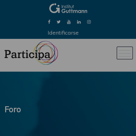
Identificarse
Naveg
de
palan
Foro