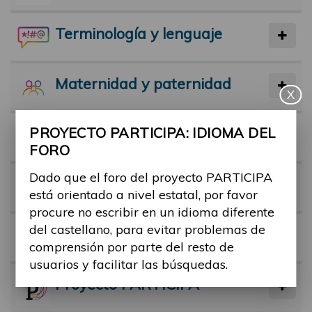
Terminología y lenguaje
Maternidad y paternidad
X
PROYECTO PARTICIPA: IDIOMA DEL
Actividad física y deporte
FORO
Dado que el foro del proyecto PARTICIPA
Facilitadores
está orientado a nivel estatal, por favor
procure no escribir en un idioma diferente
del castellano, para evitar problemas de
Barreras
comprensión por parte del resto de
usuarios y facilitar las búsquedas.
Proyecto PARTICIPA