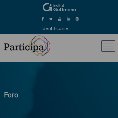
Identificarse
Naveg
de
palan
Foro