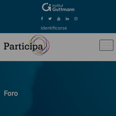
Identificarse
Naveg
de
palan
Foro