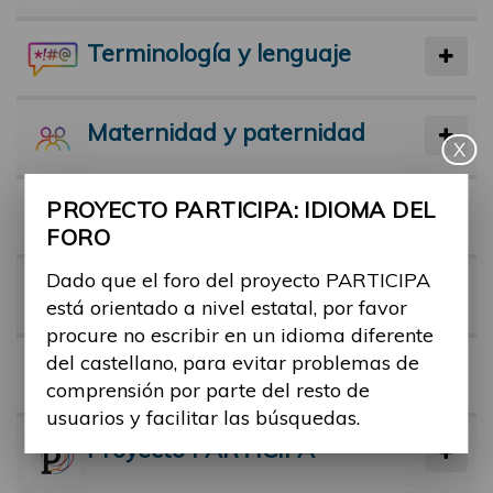
Terminología y lenguaje
Maternidad y paternidad
X
PROYECTO PARTICIPA: IDIOMA DEL
Actividad física y deporte
FORO
Dado que el foro del proyecto PARTICIPA
Facilitadores
está orientado a nivel estatal, por favor
procure no escribir en un idioma diferente
del castellano, para evitar problemas de
Barreras
comprensión por parte del resto de
usuarios y facilitar las búsquedas.
Proyecto PARTICIPA