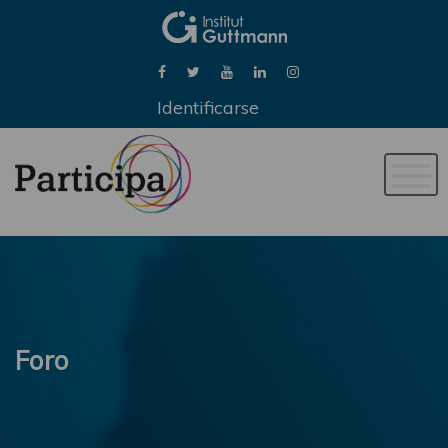
Identificarse
Naveg
de
palan
Foro