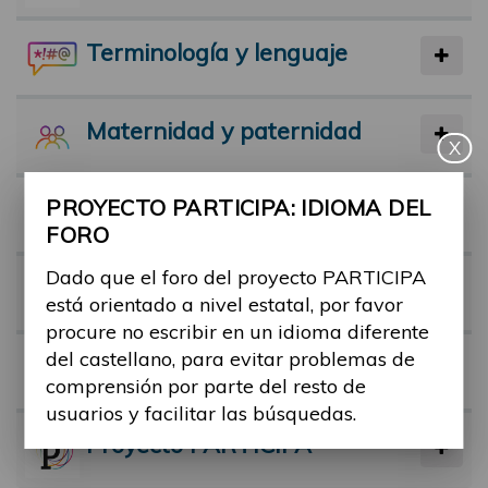
Terminología y lenguaje
Maternidad y paternidad
X
PROYECTO PARTICIPA: IDIOMA DEL
Actividad física y deporte
FORO
Dado que el foro del proyecto PARTICIPA
Facilitadores
está orientado a nivel estatal, por favor
procure no escribir en un idioma diferente
del castellano, para evitar problemas de
Barreras
comprensión por parte del resto de
usuarios y facilitar las búsquedas.
Proyecto PARTICIPA