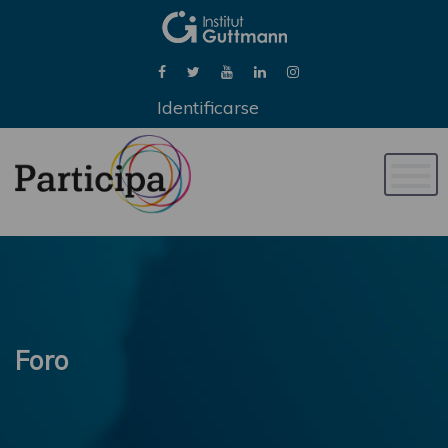
Identificarse
Naveg
de
palan
Foro