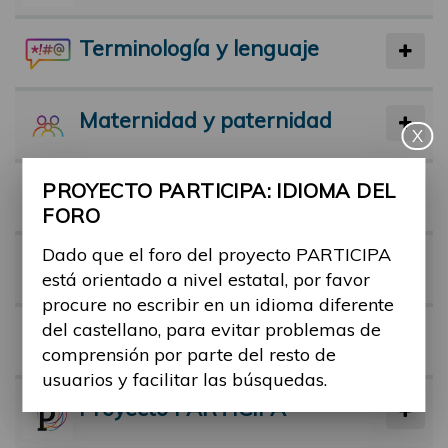
Terminología y lenguaje
Maternidad y paternidad
X
PROYECTO PARTICIPA: IDIOMA DEL
Actividad física y deporte
FORO
Dado que el foro del proyecto PARTICIPA
Facilitadores
está orientado a nivel estatal, por favor
procure no escribir en un idioma diferente
del castellano, para evitar problemas de
Barreras
comprensión por parte del resto de
usuarios y facilitar las búsquedas.
Proyecto PARTICIPA