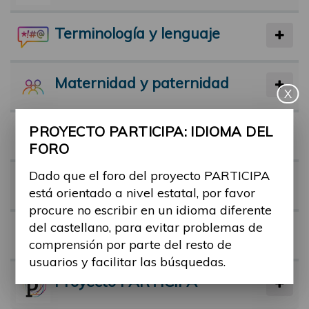
Terminología y lenguaje
Maternidad y paternidad
X
PROYECTO PARTICIPA: IDIOMA DEL
Actividad física y deporte
FORO
Dado que el foro del proyecto PARTICIPA
Facilitadores
está orientado a nivel estatal, por favor
procure no escribir en un idioma diferente
del castellano, para evitar problemas de
Barreras
comprensión por parte del resto de
usuarios y facilitar las búsquedas.
Proyecto PARTICIPA