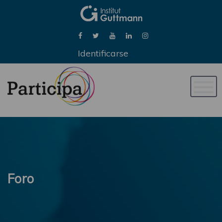
Identificarse
Naveg
de
palan
Foro