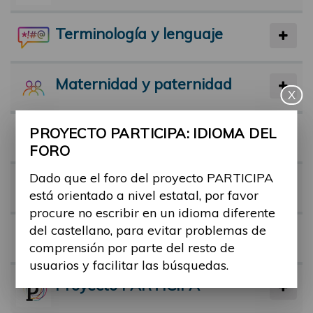
Terminología y lenguaje
Maternidad y paternidad
X
PROYECTO PARTICIPA: IDIOMA DEL
Actividad física y deporte
FORO
Dado que el foro del proyecto PARTICIPA
Facilitadores
está orientado a nivel estatal, por favor
procure no escribir en un idioma diferente
del castellano, para evitar problemas de
Barreras
comprensión por parte del resto de
usuarios y facilitar las búsquedas.
Proyecto PARTICIPA