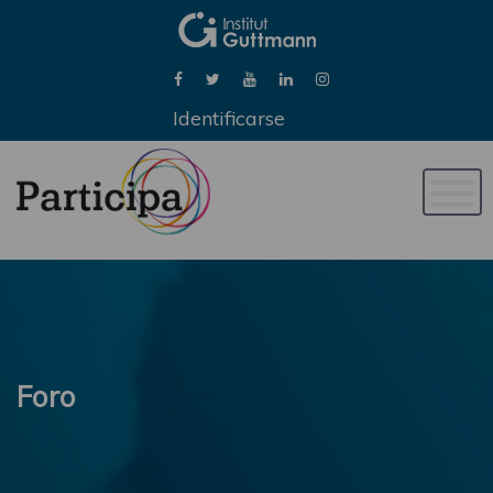
Identificarse
Naveg
de
palan
Foro