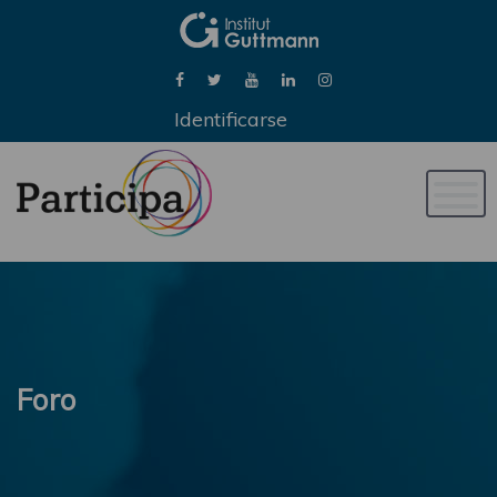
Identificarse
Naveg
de
palan
Foro