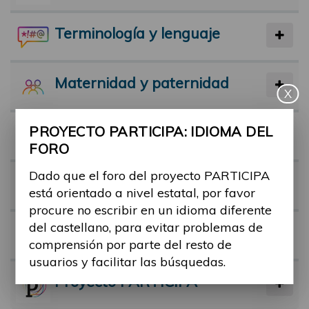
Terminología y lenguaje
Maternidad y paternidad
X
PROYECTO PARTICIPA: IDIOMA DEL
Actividad física y deporte
FORO
Dado que el foro del proyecto PARTICIPA
Facilitadores
está orientado a nivel estatal, por favor
procure no escribir en un idioma diferente
del castellano, para evitar problemas de
Barreras
comprensión por parte del resto de
usuarios y facilitar las búsquedas.
Proyecto PARTICIPA