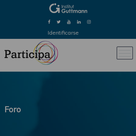
Identificarse
Naveg
de
palan
Foro