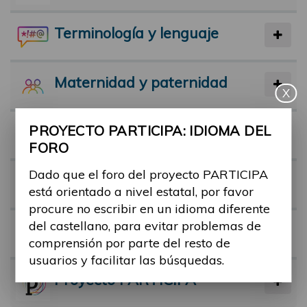
Terminología y lenguaje
Maternidad y paternidad
X
PROYECTO PARTICIPA: IDIOMA DEL
Actividad física y deporte
FORO
Dado que el foro del proyecto PARTICIPA
Facilitadores
está orientado a nivel estatal, por favor
procure no escribir en un idioma diferente
del castellano, para evitar problemas de
Barreras
comprensión por parte del resto de
usuarios y facilitar las búsquedas.
Proyecto PARTICIPA