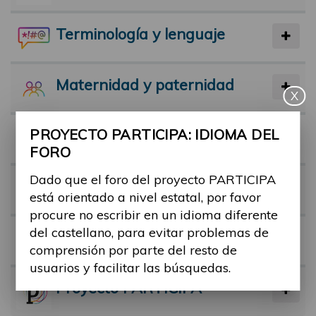
Terminología y lenguaje
Maternidad y paternidad
X
PROYECTO PARTICIPA: IDIOMA DEL
Actividad física y deporte
FORO
Dado que el foro del proyecto PARTICIPA
Facilitadores
está orientado a nivel estatal, por favor
procure no escribir en un idioma diferente
del castellano, para evitar problemas de
Barreras
comprensión por parte del resto de
usuarios y facilitar las búsquedas.
Proyecto PARTICIPA