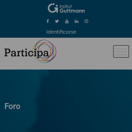
Identificarse
Naveg
de
palan
Foro