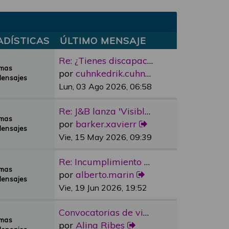
ADÍSTICAS
ÚLTIMO MENSAJE
Re: ¿Tienes discapacidad y qu…
emas
por
cuhnkedrik.cuhnkedrik
Mensajes
Lun, 03 Ago 2026, 06:58
Re: J&B lanza 'Visible Room' …
emas
por
barker.xavierr
Mensajes
Vie, 15 May 2026, 09:39
Re: Incumplimiento Ascensores…
emas
por
alberto.marin
Mensajes
Vie, 19 Jun 2026, 19:52
Convocatorias de vivienda pro…
emas
por
Alina Ribes