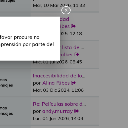
Mensajes
Mar, 10 Mar 2026, 11:33
X
Re: Sexualidad
emas
por
Alina Ribes
Mensajes
Mié, 09 Jul 2025, 12:18
 favor procure no
mprensión por parte del
Re: Reducir lista de espera e…
emas
por
dylan.walker
Mensajes
Mié, 01 Jul 2026, 08:45
Inaccesibilidad de los medios…
emas
por
Alina Ribes
nsajes
Mar, 03 Dic 2024, 11:06
Re: Películas sobre discapaci…
emas
por
andy.murray
nsajes
Lun, 01 Jun 2026, 14:04