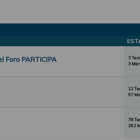
EST
el Foro PARTICIPA
3 Te
3 Men
12 T
57 Me
78 T
262 