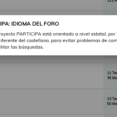
122 
29 T
PA: IDIOMA DEL FORO
156 
royecto PARTICIPA está orientado a nivel estatal, por
diferente del castellano, para evitar problemas de co
ilitar las búsquedas.
35 T
134 
11 T
35 Me
13 T
50 Me