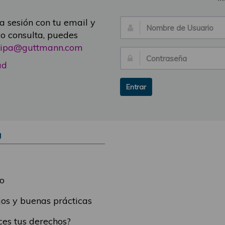
ia sesión con tu email y
Nombre
 o consulta, puedes
de
icipa@guttmann.com
Usuario:
Contraseña:
ad
Entrar
Ú
o
os y buenas prácticas
es tus derechos?