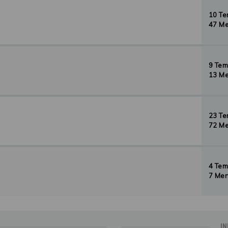
10 T
47 Me
9 Te
13 Me
23 T
72 Me
4 Te
7 Men
IN