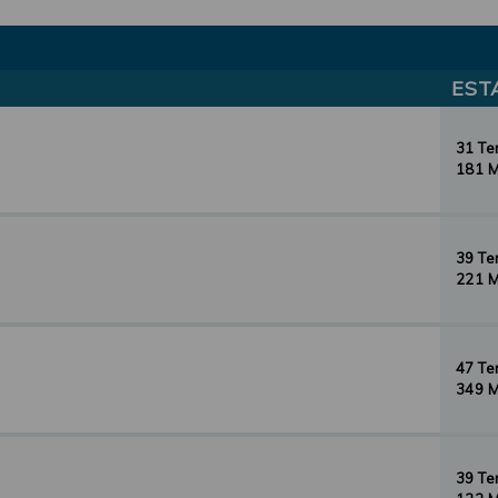
EST
31 T
181 
39 T
221 
47 T
349 
39 T