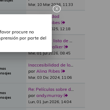
Mensajes
Mar, 10 Mar 2026, 11:33
X
Re: Sexualidad
emas
por
Alina Ribes
Mensajes
Mié, 09 Jul 2025, 12:18
 favor procure no
mprensión por parte del
Re: Reducir lista de espera e…
emas
por
dylan.walker
Mensajes
Mié, 01 Jul 2026, 08:45
Inaccesibilidad de los medios…
emas
por
Alina Ribes
nsajes
Mar, 03 Dic 2024, 11:06
Re: Películas sobre discapaci…
emas
por
andy.murray
nsajes
Lun, 01 Jun 2026, 14:04