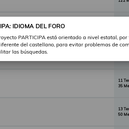
122 
29 T
PA: IDIOMA DEL FORO
156 
royecto PARTICIPA está orientado a nivel estatal, por
diferente del castellano, para evitar problemas de co
ilitar las búsquedas.
35 T
134 
11 T
35 Me
13 T
50 Me