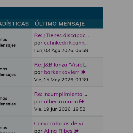
ADÍSTICAS
ÚLTIMO MENSAJE
Re: ¿Tienes discapacidad y qu…
emas
por
cuhnkedrik.cuhnkedrik
Mensajes
Lun, 03 Ago 2026, 06:58
Re: J&B lanza 'Visible Room' …
emas
por
barker.xavierr
Mensajes
Vie, 15 May 2026, 09:39
Re: Incumplimiento Ascensores…
emas
por
alberto.marin
Mensajes
Vie, 19 Jun 2026, 19:52
Convocatorias de vivienda pro…
emas
por
Alina Ribes