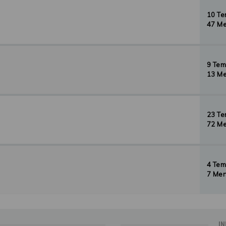
10 T
47 Me
9 Te
13 Me
23 T
72 Me
4 Te
7 Men
IN