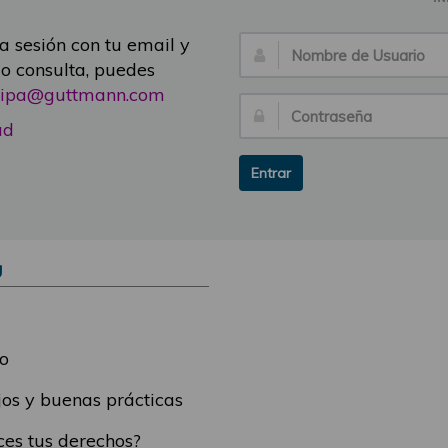
ia sesión con tu email y
Nombre
 o consulta, puedes
de
icipa@guttmann.com
Usuario:
Contraseña:
ad
Entrar
Ú
o
os y buenas prácticas
es tus derechos?