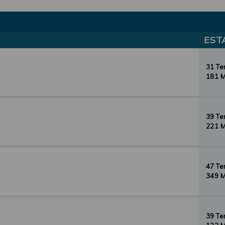
EST
31 T
181 
39 T
221 
47 T
349 
39 T