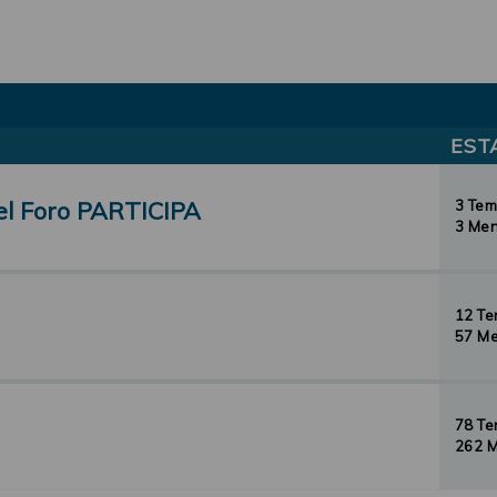
EST
el Foro PARTICIPA
3 Te
3 Men
12 T
57 Me
78 T
262 