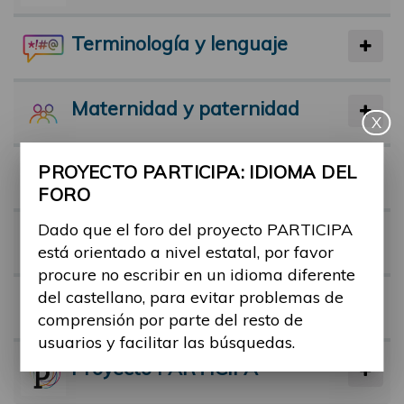
Terminología y lenguaje
Maternidad y paternidad
X
PROYECTO PARTICIPA: IDIOMA DEL
Actividad física y deporte
FORO
Dado que el foro del proyecto PARTICIPA
Facilitadores
está orientado a nivel estatal, por favor
procure no escribir en un idioma diferente
del castellano, para evitar problemas de
Barreras
comprensión por parte del resto de
usuarios y facilitar las búsquedas.
Proyecto PARTICIPA