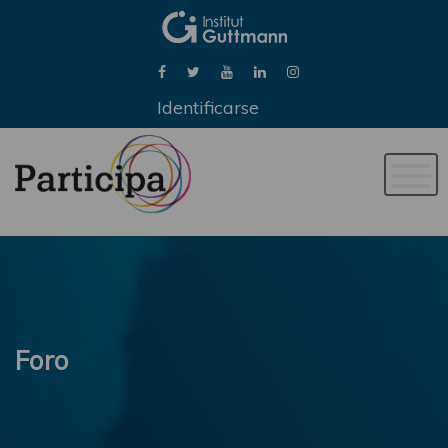
Identificarse
Naveg
de
palan
Foro