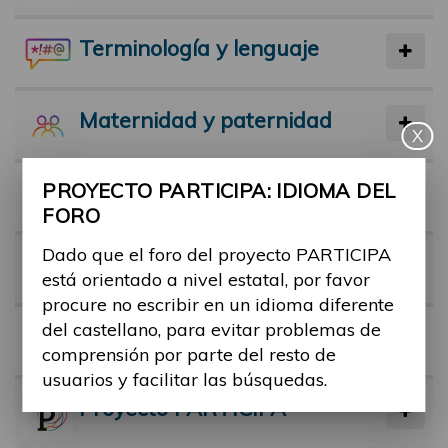
Terminología y lenguaje
Maternidad y paternidad
X
PROYECTO PARTICIPA: IDIOMA DEL
Actividad física y deporte
FORO
Dado que el foro del proyecto PARTICIPA
Facilitadores
está orientado a nivel estatal, por favor
procure no escribir en un idioma diferente
del castellano, para evitar problemas de
Barreras
comprensión por parte del resto de
usuarios y facilitar las búsquedas.
Proyecto PARTICIPA