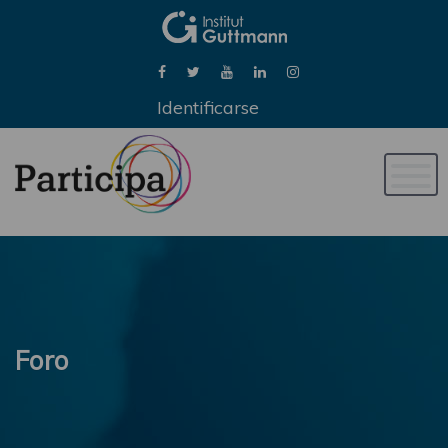
Identificarse
Naveg
de
palan
Foro