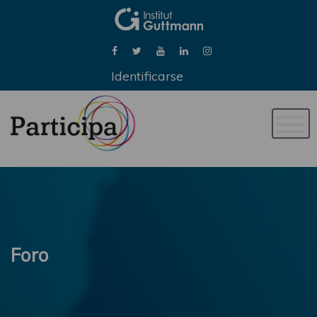
Identificarse
Naveg
de
palan
Foro