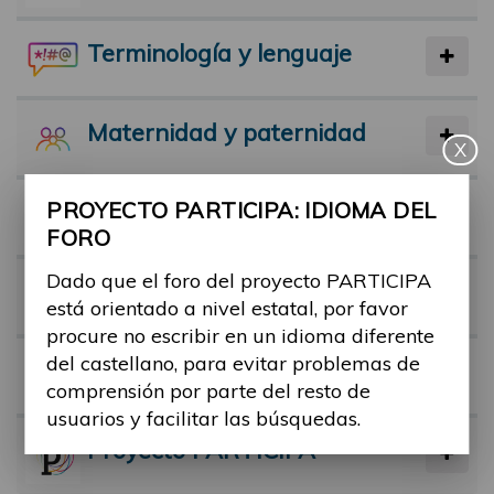
Terminología y lenguaje
Maternidad y paternidad
X
PROYECTO PARTICIPA: IDIOMA DEL
Actividad física y deporte
FORO
Dado que el foro del proyecto PARTICIPA
Facilitadores
está orientado a nivel estatal, por favor
procure no escribir en un idioma diferente
del castellano, para evitar problemas de
Barreras
comprensión por parte del resto de
usuarios y facilitar las búsquedas.
Proyecto PARTICIPA