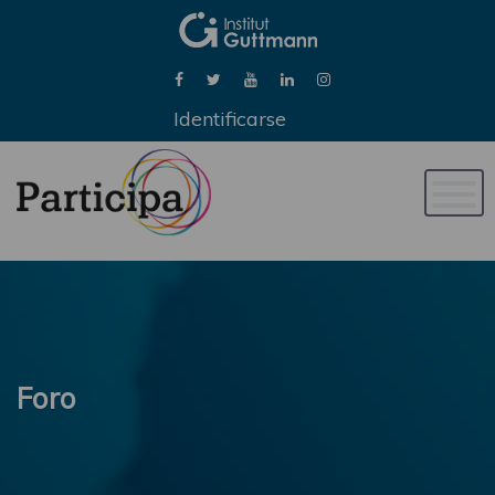
Identificarse
Naveg
de
palan
Foro