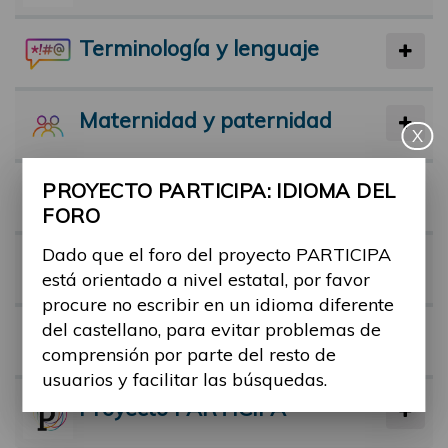
Terminología y lenguaje
Maternidad y paternidad
X
PROYECTO PARTICIPA: IDIOMA DEL
Actividad física y deporte
FORO
Dado que el foro del proyecto PARTICIPA
Facilitadores
está orientado a nivel estatal, por favor
procure no escribir en un idioma diferente
del castellano, para evitar problemas de
Barreras
comprensión por parte del resto de
usuarios y facilitar las búsquedas.
Proyecto PARTICIPA