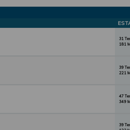
EST
31 T
181 
39 T
221 
47 T
349 
39 T