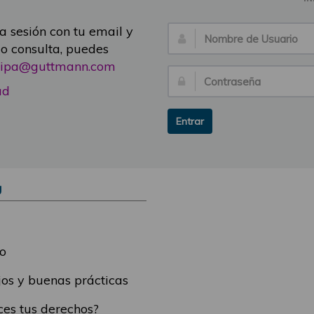
ia sesión con tu email y
Nombre
 o consulta, puedes
de
icipa@guttmann.com
Usuario:
Contraseña:
ad
Entrar
Ú
o
os y buenas prácticas
es tus derechos?