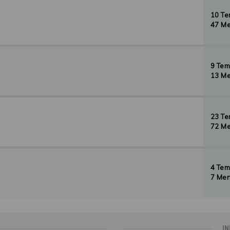
10 T
47 Me
9 Te
13 Me
23 T
72 Me
4 Te
7 Men
IN