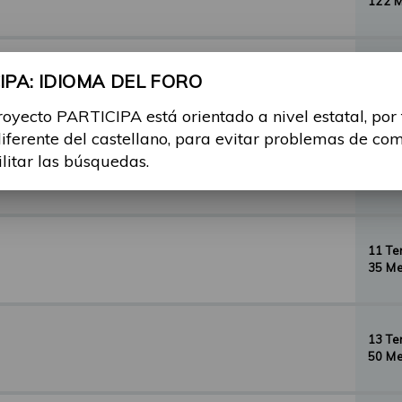
122 
29 T
PA: IDIOMA DEL FORO
156 
royecto PARTICIPA está orientado a nivel estatal, por
diferente del castellano, para evitar problemas de co
ilitar las búsquedas.
35 T
134 
11 T
35 Me
13 T
50 Me