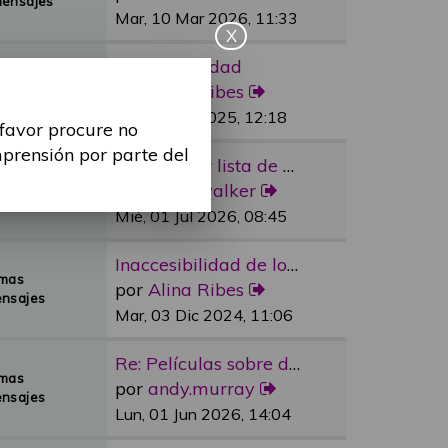
Mensajes
Mar, 10 Mar 2026, 11:33
X
Re: Sexualidad
emas
por
Alina Ribes
Mensajes
Mié, 09 Jul 2025, 12:18
 favor procure no
mprensión por parte del
Re: Reducir lista de espera e…
emas
por
dylan.walker
Mensajes
Mié, 01 Jul 2026, 08:45
Inaccesibilidad de los medios…
emas
por
Alina Ribes
nsajes
Mar, 03 Dic 2024, 11:06
Re: Películas sobre discapaci…
emas
por
andy.murray
nsajes
Lun, 01 Jun 2026, 14:04