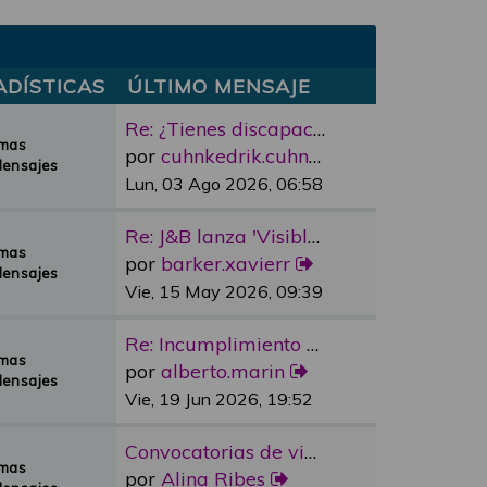
ADÍSTICAS
ÚLTIMO MENSAJE
Re: ¿Tienes discapacidad y qu…
emas
por
cuhnkedrik.cuhnkedrik
Mensajes
Lun, 03 Ago 2026, 06:58
Re: J&B lanza 'Visible Room' …
emas
por
barker.xavierr
Mensajes
Vie, 15 May 2026, 09:39
Re: Incumplimiento Ascensores…
emas
por
alberto.marin
Mensajes
Vie, 19 Jun 2026, 19:52
Convocatorias de vivienda pro…
emas
por
Alina Ribes