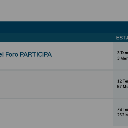
EST
el Foro PARTICIPA
3 Te
3 Men
12 T
57 Me
78 T
262 