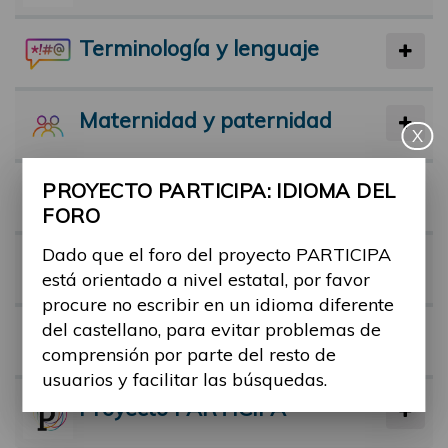
Terminología y lenguaje
Maternidad y paternidad
X
PROYECTO PARTICIPA: IDIOMA DEL
Actividad física y deporte
FORO
Dado que el foro del proyecto PARTICIPA
Facilitadores
está orientado a nivel estatal, por favor
procure no escribir en un idioma diferente
del castellano, para evitar problemas de
Barreras
comprensión por parte del resto de
usuarios y facilitar las búsquedas.
Proyecto PARTICIPA