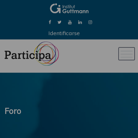
Identificarse
Naveg
de
palan
Foro