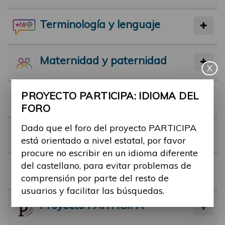
Terminología y lenguaje
Maternidad y paternidad
X
PROYECTO PARTICIPA: IDIOMA DEL
Actividad física y deporte
FORO
Dado que el foro del proyecto PARTICIPA
Facilitadores
está orientado a nivel estatal, por favor
procure no escribir en un idioma diferente
del castellano, para evitar problemas de
Barreras
comprensión por parte del resto de
usuarios y facilitar las búsquedas.
Proyecto PARTICIPA