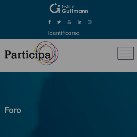
Identificarse
Naveg
de
palan
Foro