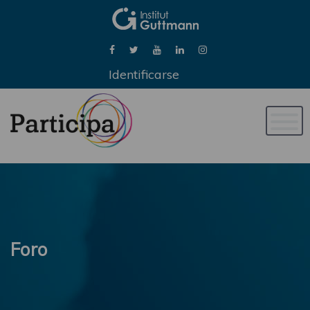
Identificarse
Naveg
de
palan
Foro