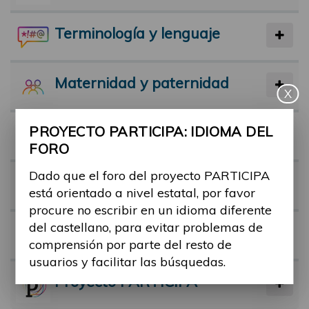
Terminología y lenguaje
Maternidad y paternidad
X
PROYECTO PARTICIPA: IDIOMA DEL
Actividad física y deporte
FORO
Dado que el foro del proyecto PARTICIPA
Facilitadores
está orientado a nivel estatal, por favor
procure no escribir en un idioma diferente
del castellano, para evitar problemas de
Barreras
comprensión por parte del resto de
usuarios y facilitar las búsquedas.
Proyecto PARTICIPA