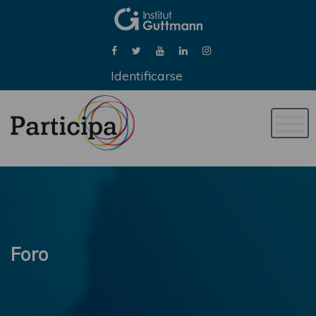
Identificarse
Naveg
de
palan
Foro