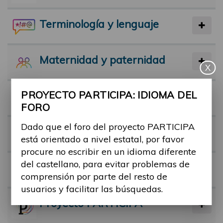
Terminología y lenguaje
Maternidad y paternidad
X
PROYECTO PARTICIPA: IDIOMA DEL
Actividad física y deporte
FORO
Dado que el foro del proyecto PARTICIPA
Facilitadores
está orientado a nivel estatal, por favor
procure no escribir en un idioma diferente
del castellano, para evitar problemas de
Barreras
comprensión por parte del resto de
usuarios y facilitar las búsquedas.
Proyecto PARTICIPA