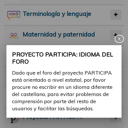
Terminología y lenguaje
Maternidad y paternidad
X
PROYECTO PARTICIPA: IDIOMA DEL
Actividad física y deporte
FORO
Dado que el foro del proyecto PARTICIPA
Facilitadores
está orientado a nivel estatal, por favor
procure no escribir en un idioma diferente
del castellano, para evitar problemas de
Barreras
comprensión por parte del resto de
usuarios y facilitar las búsquedas.
Proyecto PARTICIPA