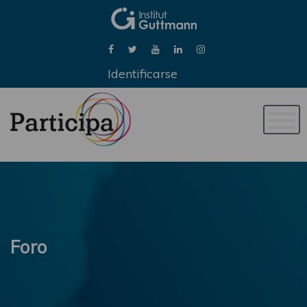
Identificarse
Naveg
de
palan
Foro