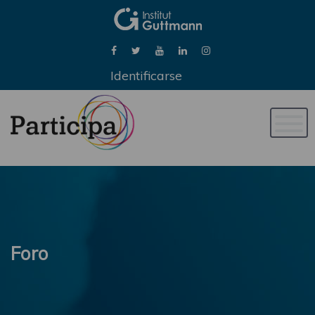
Identificarse
Naveg
de
palan
Foro