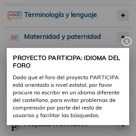
Terminología y lenguaje
Maternidad y paternidad
X
PROYECTO PARTICIPA: IDIOMA DEL
Actividad física y deporte
FORO
Dado que el foro del proyecto PARTICIPA
Facilitadores
está orientado a nivel estatal, por favor
procure no escribir en un idioma diferente
del castellano, para evitar problemas de
Barreras
comprensión por parte del resto de
usuarios y facilitar las búsquedas.
Proyecto PARTICIPA