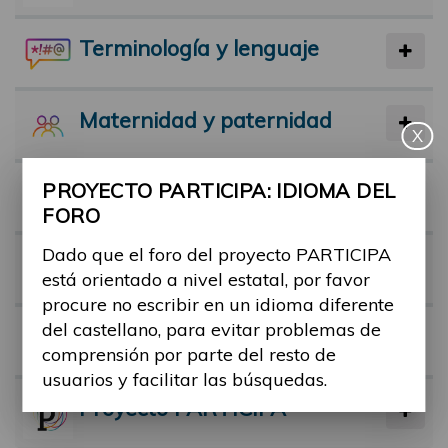
Terminología y lenguaje
Maternidad y paternidad
X
PROYECTO PARTICIPA: IDIOMA DEL
Actividad física y deporte
FORO
Dado que el foro del proyecto PARTICIPA
Facilitadores
está orientado a nivel estatal, por favor
procure no escribir en un idioma diferente
del castellano, para evitar problemas de
Barreras
comprensión por parte del resto de
usuarios y facilitar las búsquedas.
Proyecto PARTICIPA