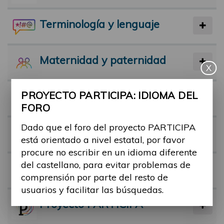
Terminología y lenguaje
Maternidad y paternidad
X
PROYECTO PARTICIPA: IDIOMA DEL
Actividad física y deporte
FORO
Dado que el foro del proyecto PARTICIPA
Facilitadores
está orientado a nivel estatal, por favor
procure no escribir en un idioma diferente
del castellano, para evitar problemas de
Barreras
comprensión por parte del resto de
usuarios y facilitar las búsquedas.
Proyecto PARTICIPA