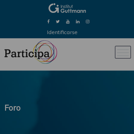
Identificarse
Naveg
de
palan
Foro