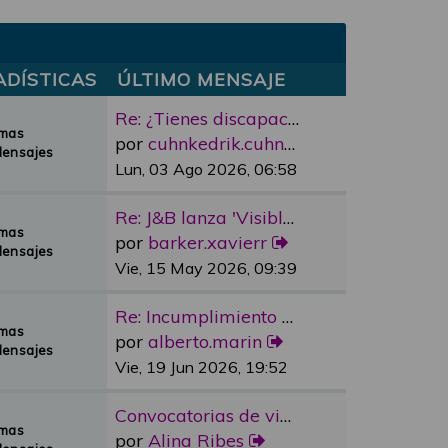
ADÍSTICAS
ÚLTIMO MENSAJE
Re: ¿Tienes discapacidad y qu…
emas
por
cuhnkedrik.cuhnkedrik
Mensajes
Lun, 03 Ago 2026, 06:58
Re: J&B lanza 'Visible Room' …
emas
por
barker.xavierr
Mensajes
Vie, 15 May 2026, 09:39
Re: Incumplimiento Ascensores…
emas
por
alberto.marin
Mensajes
Vie, 19 Jun 2026, 19:52
Convocatorias de vivienda pro…
emas
por
Alina Ribes