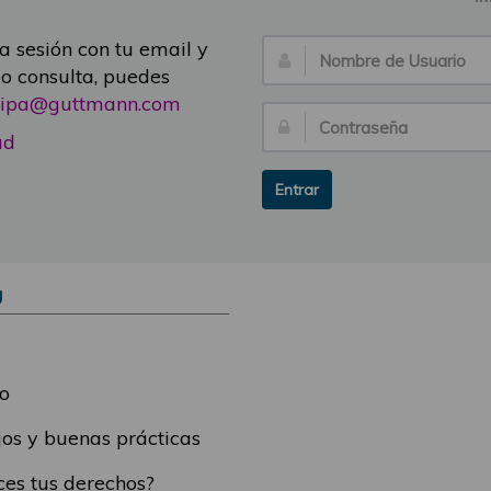
ia sesión con tu email y
Nombre
 o consulta, puedes
de
icipa@guttmann.com
Usuario:
Contraseña:
ad
Entrar
Ú
o
os y buenas prácticas
es tus derechos?