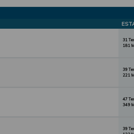
EST
31 T
181 
39 T
221 
47 T
349 
39 T