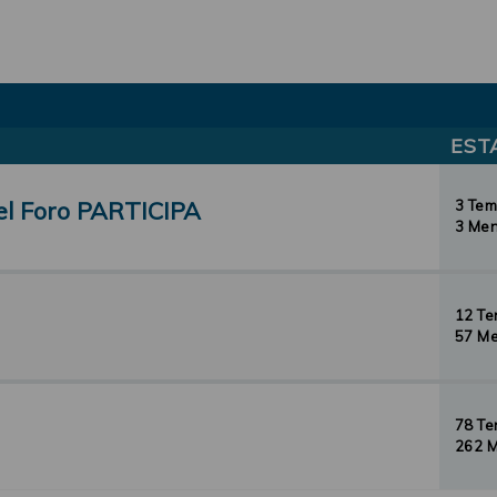
EST
el Foro PARTICIPA
3 Te
3 Men
12 T
57 Me
78 T
262 