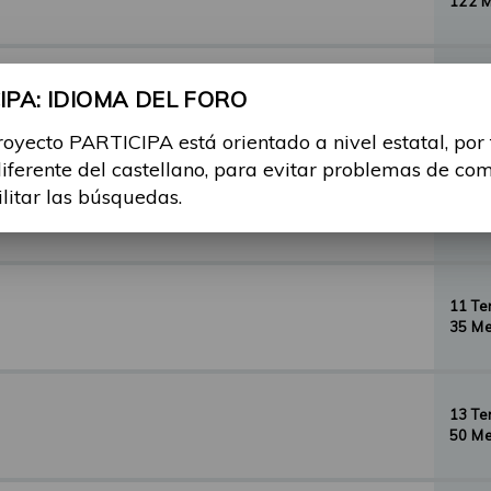
122 
29 T
PA: IDIOMA DEL FORO
156 
royecto PARTICIPA está orientado a nivel estatal, por
diferente del castellano, para evitar problemas de co
ilitar las búsquedas.
35 T
134 
11 T
35 Me
13 T
50 Me