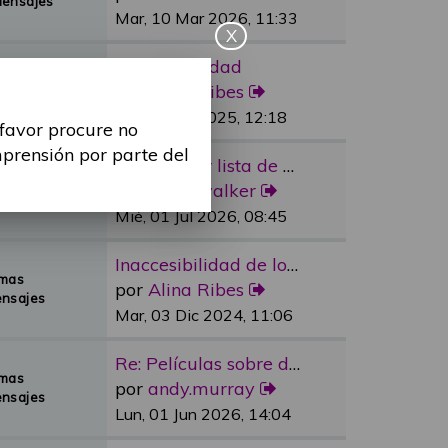
Mensajes
Mar, 10 Mar 2026, 11:33
X
Re: Sexualidad
emas
por
Alina Ribes
Mensajes
Mié, 09 Jul 2025, 12:18
 favor procure no
mprensión por parte del
Re: Reducir lista de espera e…
emas
por
dylan.walker
Mensajes
Mié, 01 Jul 2026, 08:45
Inaccesibilidad de los medios…
emas
por
Alina Ribes
nsajes
Mar, 03 Dic 2024, 11:06
Re: Películas sobre discapaci…
emas
por
andy.murray
nsajes
Lun, 01 Jun 2026, 14:04