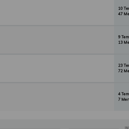
10 T
47 Me
9 Te
13 Me
23 T
72 Me
4 Te
7 Men
IN