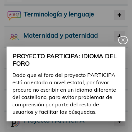
Terminología y lenguaje
Maternidad y paternidad
X
PROYECTO PARTICIPA: IDIOMA DEL
Actividad física y deporte
FORO
Dado que el foro del proyecto PARTICIPA
Facilitadores
está orientado a nivel estatal, por favor
procure no escribir en un idioma diferente
del castellano, para evitar problemas de
Barreras
comprensión por parte del resto de
usuarios y facilitar las búsquedas.
Proyecto PARTICIPA