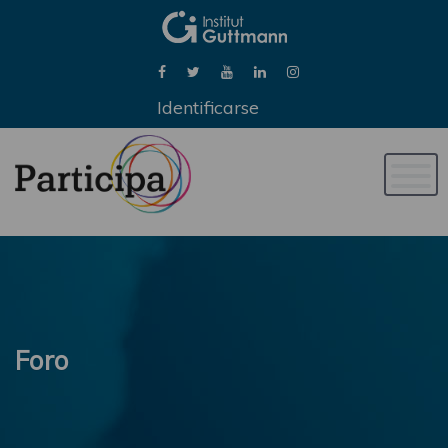
Identificarse
Naveg
de
palan
Foro