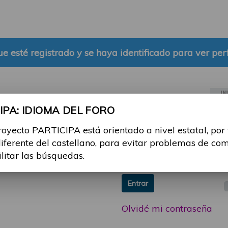
e esté registrado y se haya identificado para ver perf
IN
PA: IDIOMA DEL FORO
ia sesión con tu email y
Email:
royecto PARTICIPA está orientado a nivel estatal, por
 o consulta, puedes
diferente del castellano, para evitar problemas de co
icipa@guttmann.com
Contraseña:
ilitar las búsquedas.
ad
Entrar
Olvidé mi contraseña