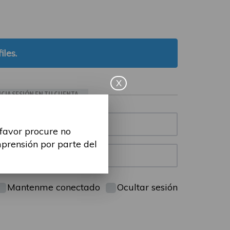
iles.
X
ICIA SESIÓN EN TU CUENTA
 favor procure no
mprensión por parte del
Mantenme conectado
Ocultar sesión