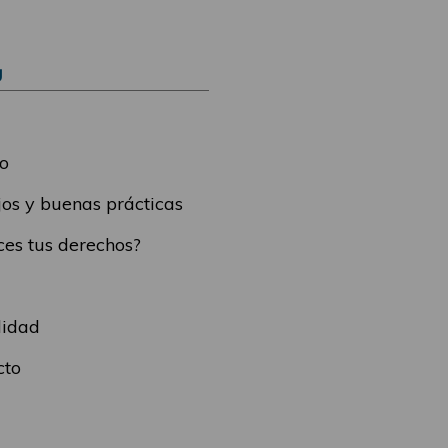
Ú
o
os y buenas prácticas
es tus derechos?
lidad
cto