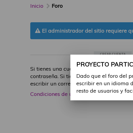
Inicio
Foro
El administrador del sitio requiere qu
CREAR CUENTA
PROYECTO PARTICI
Si tienes una cuenta de participante, inic
Dado que el foro del p
contraseña. Si tienes cualquier problema
escribir en un idioma 
escribir un correo electrónico a
foropart
resto de usuarios y fac
Condiciones de uso
|
Política de privacid