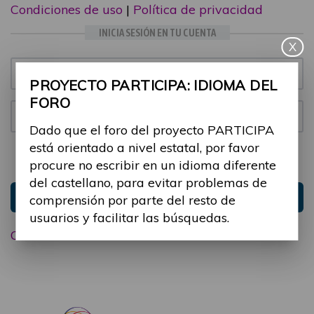
Condiciones de uso
|
Política de privacidad
INICIA SESIÓN EN TU CUENTA
X
Email:
PROYECTO PARTICIPA: IDIOMA DEL
FORO
Contraseña:
Dado que el foro del proyecto PARTICIPA
está orientado a nivel estatal, por favor
Mantenme conectado
Ocultar sesión
procure no escribir en un idioma diferente
del castellano, para evitar problemas de
Entrar
comprensión por parte del resto de
usuarios y facilitar las búsquedas.
Olvidé mi contraseña