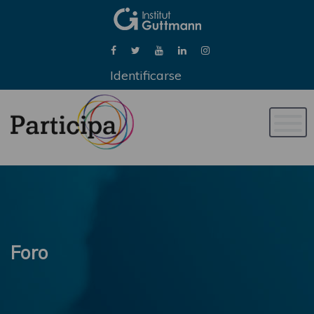
Identificarse
Naveg
de
palan
Foro