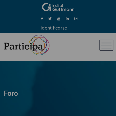
Identificarse
Naveg
de
palan
Foro