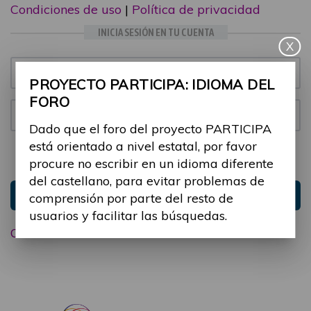
Condiciones de uso
|
Política de privacidad
INICIA SESIÓN EN TU CUENTA
X
Email:
PROYECTO PARTICIPA: IDIOMA DEL
FORO
Contraseña:
Dado que el foro del proyecto PARTICIPA
está orientado a nivel estatal, por favor
Mantenme conectado
Ocultar sesión
procure no escribir en un idioma diferente
del castellano, para evitar problemas de
Entrar
comprensión por parte del resto de
usuarios y facilitar las búsquedas.
Olvidé mi contraseña