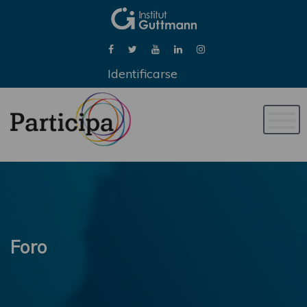
Identificarse
Naveg
de
palan
Foro