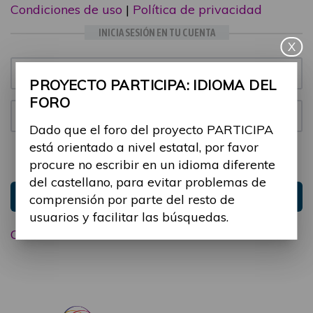
Condiciones de uso
|
Política de privacidad
INICIA SESIÓN EN TU CUENTA
X
Email:
PROYECTO PARTICIPA: IDIOMA DEL
FORO
Contraseña:
Dado que el foro del proyecto PARTICIPA
está orientado a nivel estatal, por favor
Mantenme conectado
Ocultar sesión
procure no escribir en un idioma diferente
del castellano, para evitar problemas de
Entrar
comprensión por parte del resto de
usuarios y facilitar las búsquedas.
Olvidé mi contraseña