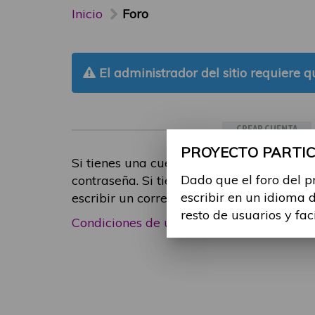
Inicio
Foro
El administrador del sitio requiere qu
CREAR CUENTA
PROYECTO PARTICI
Si tienes una cuenta de participante, inic
Dado que el foro del p
contraseña. Si tienes cualquier problema
escribir en un idioma 
escribir un correo electrónico a
foropart
resto de usuarios y fac
Condiciones de uso
|
Política de privacid