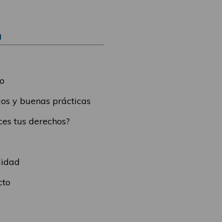
Ú
o
os y buenas prácticas
es tus derechos?
lidad
cto