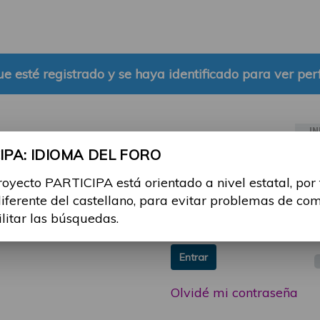
e esté registrado y se haya identificado para ver perf
IN
PA: IDIOMA DEL FORO
ia sesión con tu email y
Email:
royecto PARTICIPA está orientado a nivel estatal, por
 o consulta, puedes
diferente del castellano, para evitar problemas de co
icipa@guttmann.com
Contraseña:
ilitar las búsquedas.
ad
Entrar
Olvidé mi contraseña