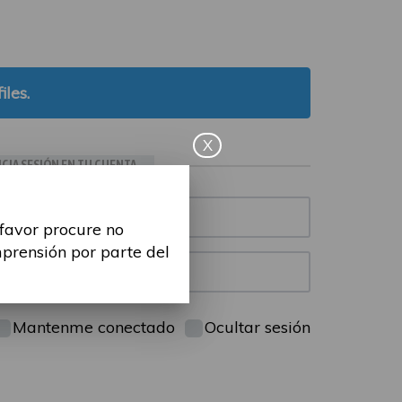
iles.
X
ICIA SESIÓN EN TU CUENTA
 favor procure no
mprensión por parte del
Mantenme conectado
Ocultar sesión