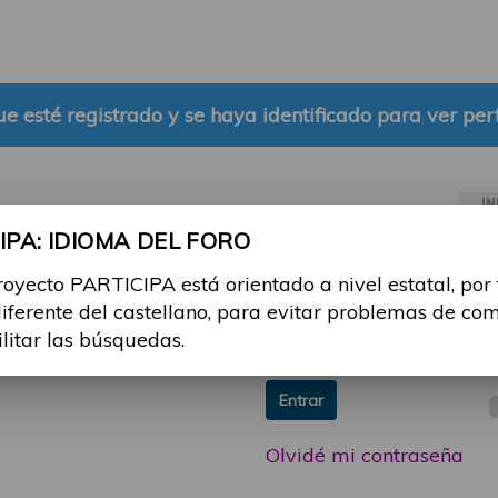
e esté registrado y se haya identificado para ver perf
IN
PA: IDIOMA DEL FORO
ia sesión con tu email y
Email:
royecto PARTICIPA está orientado a nivel estatal, por
 o consulta, puedes
diferente del castellano, para evitar problemas de co
icipa@guttmann.com
Contraseña:
ilitar las búsquedas.
ad
Entrar
Olvidé mi contraseña