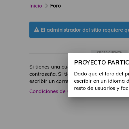
Inicio
Foro
El administrador del sitio requiere qu
CREAR CUENTA
PROYECTO PARTICI
Si tienes una cuenta de participante, inic
Dado que el foro del p
contraseña. Si tienes cualquier problema
escribir en un idioma 
escribir un correo electrónico a
foropart
resto de usuarios y fac
Condiciones de uso
|
Política de privacid