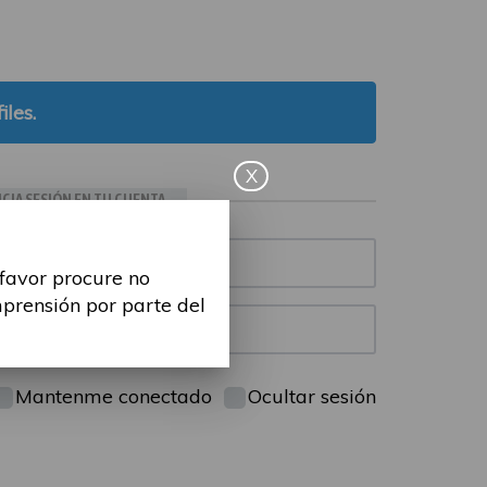
iles.
X
ICIA SESIÓN EN TU CUENTA
 favor procure no
mprensión por parte del
Mantenme conectado
Ocultar sesión