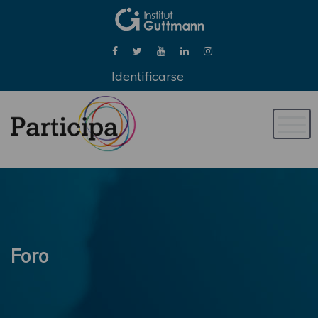
Identificarse
Naveg
de
palan
Foro