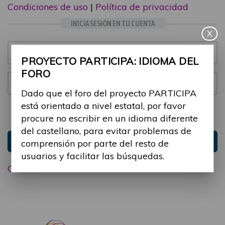
Condiciones de uso
|
Política de privacidad
INICIA SESIÓN EN TU CUENTA
X
Email:
PROYECTO PARTICIPA: IDIOMA DEL
FORO
Contraseña:
Dado que el foro del proyecto PARTICIPA
está orientado a nivel estatal, por favor
Mantenme conectado
Ocultar sesión
procure no escribir en un idioma diferente
del castellano, para evitar problemas de
Entrar
comprensión por parte del resto de
usuarios y facilitar las búsquedas.
Olvidé mi contraseña