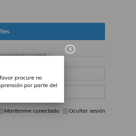
iles.
X
ICIA SESIÓN EN TU CUENTA
 favor procure no
mprensión por parte del
Mantenme conectado
Ocultar sesión