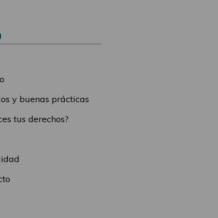
Ú
o
os y buenas prácticas
es tus derechos?
lidad
cto