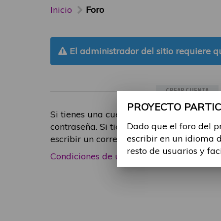
Inicio
Foro
El administrador del sitio requiere qu
CREAR CUENTA
PROYECTO PARTICI
Si tienes una cuenta de participante, inic
Dado que el foro del p
contraseña. Si tienes cualquier problema
escribir en un idioma 
escribir un correo electrónico a
foropart
resto de usuarios y fac
Condiciones de uso
|
Política de privacid