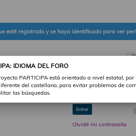
e esté registrado y se haya identificado para ver perf
IN
PA: IDIOMA DEL FORO
ia sesión con tu email y
Email:
royecto PARTICIPA está orientado a nivel estatal, por
 o consulta, puedes
diferente del castellano, para evitar problemas de co
icipa@guttmann.com
Contraseña:
ilitar las búsquedas.
ad
Entrar
Olvidé mi contraseña