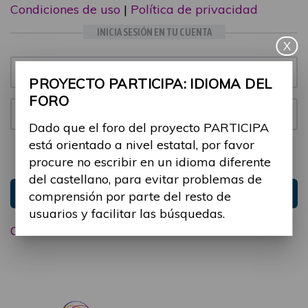
Condiciones de uso
|
Política de privacidad
INICIA SESIÓN EN TU CUENTA
X
Email:
PROYECTO PARTICIPA: IDIOMA DEL
FORO
Contraseña:
Dado que el foro del proyecto PARTICIPA
está orientado a nivel estatal, por favor
Mantenme conectado
Ocultar sesión
procure no escribir en un idioma diferente
del castellano, para evitar problemas de
Entrar
comprensión por parte del resto de
usuarios y facilitar las búsquedas.
Olvidé mi contraseña