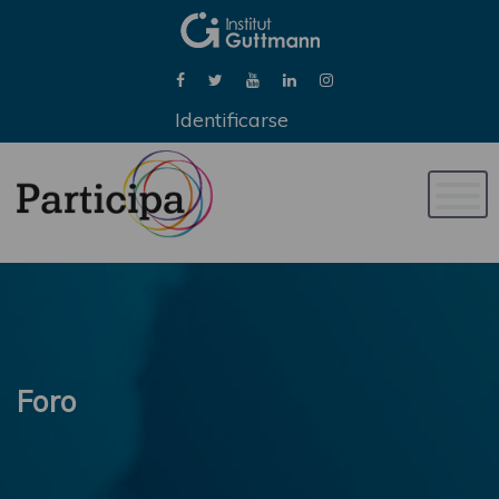
Identificarse
Naveg
de
palan
Foro