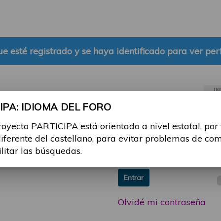
e esté registrado y se haya identificado para ver perf
IN
PA: IDIOMA DEL FORO
ia sesión con tu email y
Email:
royecto PARTICIPA está orientado a nivel estatal, por
 o consulta, puedes
diferente del castellano, para evitar problemas de co
icipa@guttmann.com
Contraseña:
ilitar las búsquedas.
ad
Entrar
Olvidé mi contraseña