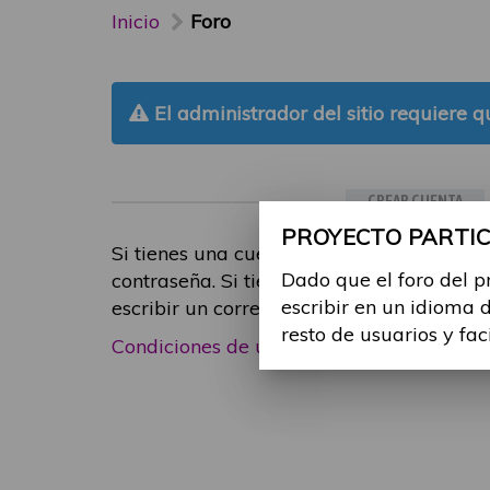
Inicio
Foro
El administrador del sitio requiere qu
CREAR CUENTA
PROYECTO PARTICI
Si tienes una cuenta de participante, inic
Dado que el foro del p
contraseña. Si tienes cualquier problema
escribir en un idioma 
escribir un correo electrónico a
foropart
resto de usuarios y fac
Condiciones de uso
|
Política de privacid