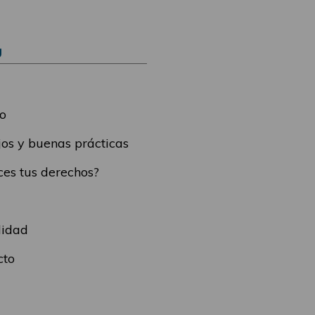
Ú
o
os y buenas prácticas
es tus derechos?
lidad
cto