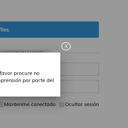
iles.
X
ICIA SESIÓN EN TU CUENTA
 favor procure no
mprensión por parte del
Mantenme conectado
Ocultar sesión